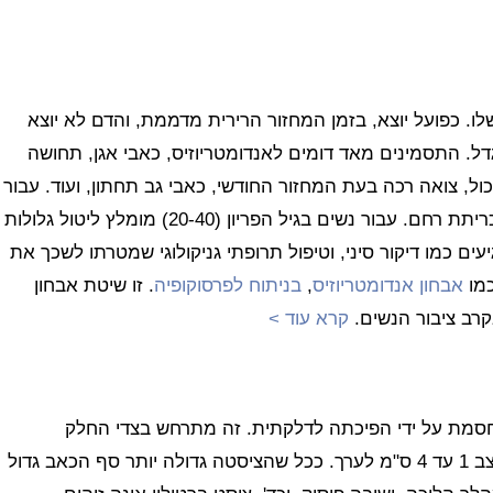
ו. כפועל יוצא, בזמן המחזור הרירית מדממת, והדם לא יוצא
ל. התסמינים מאד דומים לאנדומטריוזיס, כאבי אגן, תחושה
ול, צואה רכה בעת המחזור החודשי, כאבי גב תחתון, ועוד. עבור
נשים מבוגרות שעברו את גיל ההיריון מומלץ לעשות כריתת רחם. עבור נשים בגיל הפריון (20-40) מומלץ ליטול גלולות
ים כמו דיקור סיני, וטיפול תרופתי גניקולוגי שמטרתו לשכך את
כמו
אבחון אנדומטריוזיס
,
בניתוח לפרסוקופיה
. זו שיטת אבחון
קרא עוד >
חסמת על ידי הפיכתה לדלקתית. זה מתרחש בצדי החלק
התחתון של פתחו של הנרתיק. גודל הציסטה בכזה מצב 1 עד 4 ס"מ לערך. ככל שהציסטה גדולה יותר סף הכאב גדול