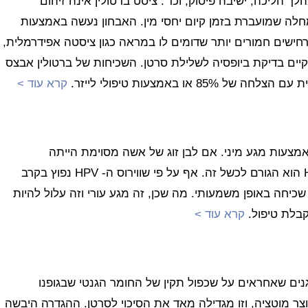
ך הליכה, ישיבה פיסוק, וכד'. ציסט ברטולין אינה זיהום
מחלה שמועברת בזמן קיום יחסי מין. האבחון נעשה באמצעות
חישים חמורים יותר שדומים לו במראה כגון ציסטה אפידרמלית,
 פפילרי. בקרב נשים בגיל 40 מומלץ לקיים בדיקת ביופסיה לשלילת סרטן. השכיחות של ברטולין אבצס
קרא עוד >
מצעות מגע מיני. אם לבן זוג של אשה מסוימת הייתה
קונדילומה, מומלץ לה להיבדק. וירוס אנושי בשם HPV הוא הגורם לכשל זה. אף על פי שווירוס ה- HPV נפוץ בקרב
שכיחה באופן משמעותי. מה שכן, זה מגע עורי וזה עלול להיות
קבלת טיפול.
קרא עוד >
 , שהם 2 במספר, BRCA1 ו- BRCA2 הם גנים שאחראים על שכפול תקין של החומר הגנטי שבגופנו
צר מוטציה, וזו מגדילה מאד את הסיכוי לסרטן. ההגדרה היבשה