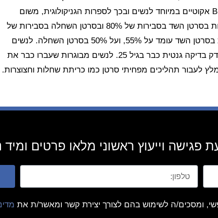
לסרטן היא מוטציה בגן, אבל הגנים BRCA1 ו- BRCA2 אקוטיים במיוחד לנשים ובכך לספרות הגניקולוגית, משום
שמוטציה בגן BRCA1 גורם לאשה הסובלת מכך לחלות בסרטן השד בסבירות של 80% ובסרטן השחלה בסבירות של
50%. לאשה לה יש מוטציה ב- BRCA2 הסיכוי לחלות בסרטן השד עומד על 55%, ועל 50% בסרטן השחלה. לנשים
שבמשפחה שלהן יש היסטוריה של סרטן מומלץ להיבדק בדיקה גנטית כבר בגיל 25. לנשים מבוגרות שעברו כבר את
מלץ לעבור תהליכים מפחיתי סרטן כמו כריתת שחלות וחצוצרות.
 פגישה וייעוץ ראשוני מלאו פרטים ומיד נ
שי, ומסכים/ה לשימוש בהם לצורך יצירת קשר ומאשר/ת את
מדינ