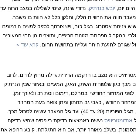
היום יום,
יובש בנרתיק
, נדודי שינה, שינוי לשלילה במצב הרוח עד
מעבר חווה את החוויות הללו, וחלקן כלל לא חוות בו משבר.
שיש צניחת אסטרוגן בגיל כזה, ויש צורתך לספק לנשים הורמונים
וסלרי ובמקביל הפחתת מזונות חריפים, ותוצרים מן החי המעובים
ול שגורם להזעת היתר ועלייה בתחושת החום.
קרא עוד >
טריוזיס הוא מצב בו הרקמה הרירית גדלה מחוץ לרחם, לרוב
כך כגון שלפוחית השתן, האגן, המעיים ובאזור שבין הנרתיק
ני המחזור החודשי ובמהלכו, דימום ווסת רב ולאורך זמן,
מחזור החודשי, כאבי גב תחתון ומתן צואה בעת המחזור
החודשי, הפרעות עיכול, כאבים באזור האגן. כל אשה, מגיל הפוריות (20 עד 40) ועד גיל המעבר עשויה לסבול מכך.
אנדומטריוזיס
נעשה באמצעות בדיקת ביופסיה שהיא בדיקה
תסמונת. בשלב מאוחר יותר, אם היא התגלתה, קובע הרופא את