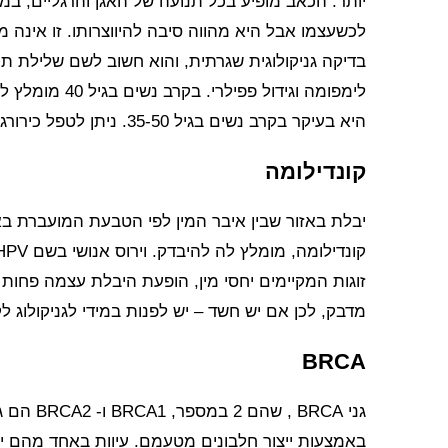
יותר. הכאב מופיע בכל תנועה של האגן והרגליים, במהל
לכשעצמו אבל היא מהווה סיבה להיווצרותו. זו אינה 
בדיקה גניקולוגית שגרתית, והוא חשוב לשם שלילת תר
לימפומה וגידול
היא בעיקר בקרב נשים בגיל 35-50. ניתן לטפל כירורגית עם הצלחה של 85% או באמצעות טיפולי לייזר.
קונדילומה
יבלת באזור שבין איבר המין לפי הטבעת המועברת בא
זוגות המקיימים יחסי מין, הופעת היבלת עצמה פחות 
מדבק, לכן אם יש חשד – יש לפנות במידי לגניקולוג ל
BRCA
גני BRCA
באמצעות ייצור חלבונים מטעמם. עיוות באחד מהם יו