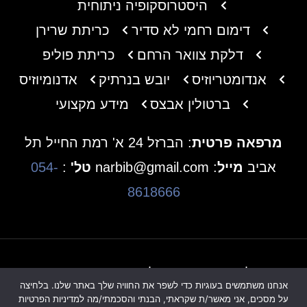
היסטרוסקופיה ניתוחית
דימום רחמי לא סדיר
כריתת שרירן
דלקת צוואר הרחם
כריתת פוליפ
אנדומטריוזיס
יובש בנרתיק
אדנומיוזיס
ברטולין אבצס
מידע מקצועי
מרפאה פרטית
: הברזל 24 א' רמת החייל תל
אביב
מייל
: narbib@gmail.com
טל'
:
054-
8618666
כל הזכויות שמורות לד"ר ארביב ניסים ©
אנחנו משתמשים בעוגיות כדי לשפר את החוויה שלך באתר שלנו. בלחיצה
הצהרת נגישות
מדיניות פרטיות
על מסכים, אני מאשר/ת שקראתי, הבנתי והסכמתי/מה למדיניות הפרטיות