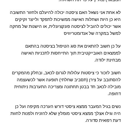
לא אחת אני נשאל האם ציסטה יכולה להיעלם ולחזור התשובה
היא כן היות ושחלות האישה ממשיכות לתפקד ולייצר זקיקים
אשר יכולים להוביל לציסטה פונקציונלית, או הישנות של מחקה
למשל במקרה של אנדומטריוזיס
על כן חשוב להתאים את סוג הטיפול בציסטה בהתאם
לממצאים האובייקטיבית תוך התייחסות לתכניות האישה
מבחינת ילודה.
חשוב לזכור כי ציסטות עלולות לגרום לכאב, ובחלק מהמקרים
להסתובב על צירן (תסביב שחלתי) תופעה אשר לכשעצמה
מובילה לכאב חד בבטן תחתונה ומצריכה התערבות ניתוחית
דחופה.
נשים בגיל המעבר ממצא ציסטי דורש הערכה מקיפה ועל כן
היה וגילו אצלך ממצא ציסטי מומלץ שלא להזניח ולפנות לחוות
דעת רפואית סדורה.