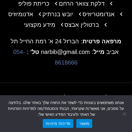
דלקת צוואר הרחם
כריתת פוליפ
אנדומטריוזיס
יובש בנרתיק
אדנומיוזיס
ברטולין אבצס
מידע מקצועי
מרפאה פרטית
: הברזל 24 א' רמת החייל תל
אביב
מייל
: narbib@gmail.com
טל'
:
054-
8618666
כל הזכויות שמורות לד"ר ארביב ניסים ©
אנחנו משתמשים בעוגיות כדי לשפר את החוויה שלך באתר שלנו. בלחיצה
הצהרת נגישות
מדיניות פרטיות
על מסכים, אני מאשר/ת שקראתי, הבנתי והסכמתי/מה למדיניות הפרטיות
של האתר ולעיבוד המידע האישי שלי.
בניית אתרים - CODEPRESS
מאשר
מדיניות פרטיות