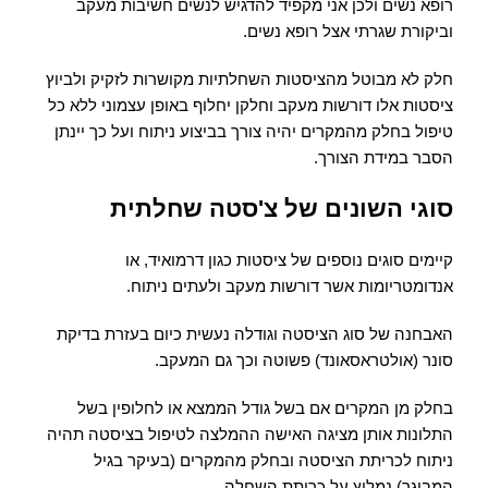
רופא נשים ולכן אני מקפיד להדגיש לנשים חשיבות מעקב
וביקורת שגרתי אצל רופא נשים.
חלק לא מבוטל מהציסטות השחלתיות מקושרות לזקיק ולביוץ
ציסטות אלו דורשות מעקב וחלקן יחלוף באופן עצמוני ללא כל
טיפול בחלק מהמקרים יהיה צורך בביצוע ניתוח ועל כך יינתן
הסבר במידת הצורך.
סוגי השונים של צ'סטה שחלתית
קיימים סוגים נוספים של ציסטות כגון דרמואיד, או
אנדומטריומות אשר דורשות מעקב ולעתים ניתוח.
האבחנה של סוג הציסטה וגודלה נעשית כיום בעזרת בדיקת
סונר (אולטראסאונד) פשוטה וכך גם המעקב.
בחלק מן המקרים אם בשל גודל הממצא או לחלופין בשל
התלונות אותן מציגה האישה ההמלצה לטיפול בציסטה תהיה
ניתוח לכריתת הציסטה ובחלק מהמקרים (בעיקר בגיל
המבוגר) נמליץ על כריתת השחלה.